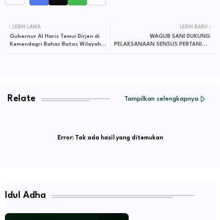
LEBIH LAMA
LEBIH BARU
Gubernur Al Haris Temui Dirjen di
WAGUB SANI DUKUNG
Kemendagri Bahas Batas Wilayah
PELAKSANAAN SENSUS PERTANIAN
Tanjab Barat dan Tanjab Timur
UNTUK HASILKAN DATA YANG
AKURAT DAN TERPECAYA
Relate
Tampilkan selengkapnya
Error:
Tak ada hasil yang ditemukan
Idul Adha