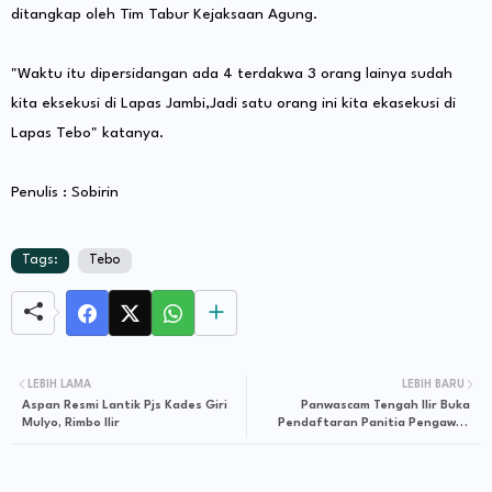
ditangkap oleh Tim Tabur Kejaksaan Agung.
"Waktu itu dipersidangan ada 4 terdakwa 3 orang lainya sudah
kita eksekusi di Lapas Jambi,Jadi satu orang ini kita ekasekusi di
Lapas Tebo" katanya.
Penulis : Sobirin
Tags:
Tebo
LEBIH LAMA
LEBIH BARU
Aspan Resmi Lantik Pjs Kades Giri
Panwascam Tengah Ilir Buka
Mulyo, Rimbo Ilir
Pendaftaran Panitia Pengawas
Kelurahan dan Desa (PPKD)