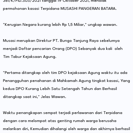
381/K/PID.SUS/2021 tanggal 19 Oktober 2021, menolak
permohonan kasasi Terpidana MUSASHI PANGERAN BATARA.
"Kerugian Negara kurang lebih Rp 1,5 Miliar," ungkap wawan.
Musasi merupkan Direktur PT. Bungo Tanjung Raya sebelumya
menjadi Daftar pencarian Orang (DPO) Sebanyak dua kali oleh
Tim Tabur Kejaksaan Agung.
"Pertama ditangkap oleh tim DPO kejaksaan Agung waktu itu ada
Penangguhan penahanan di Mahkamah Agung tingkat kasasi, Yang
kedua DPO Kurang Lebih Satu Setengah Tahun dan Berhasil
ditangkap saat ini," Jelas Wawan.
Waktu penangkapan sempat terjadi perlawanan dari Terpidana
dengan cara melompat atas genting rumah warga berusaha
melarikan diri, Kemudian dihalangi oleh warga dan akhirnya berhasil