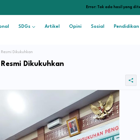
Error:
Tak ada hasil yang di
onal
SDGs
Artikel
Opini
Sosial
Pendidikan
i Resmi Dikukuhkan
i Resmi Dikukuhkan