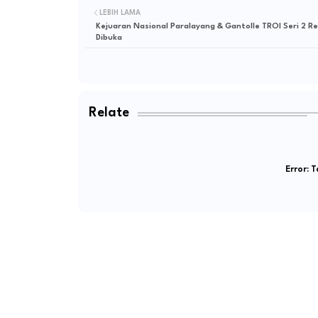
LEBIH LAMA
Kejuaran Nasional Paralayang & Gantolle TROI Seri 2 R
Dibuka
Relate
Error:
Ta