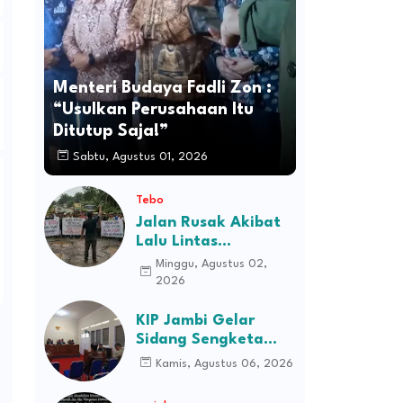
Menteri Budaya Fadli Zon :
“Usulkan Perusahaan Itu
Ditutup Saja!”
Sabtu, Agustus 01, 2026
Tebo
Jalan Rusak Akibat
Lalu Lintas
Kendaraan
Minggu, Agustus 02,
Perusahaan,
2026
Masyarakat Tiga
Desa Kec Tebo Ilir
KIP Jambi Gelar
Bakal Blokade Jalan
Sidang Sengketa
Informasi Dugaan
Kamis, Agustus 06, 2026
Kekerasan terhadap
Pasien RSJD Kol.