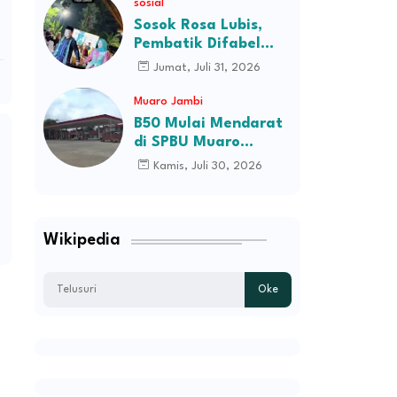
sosial
H.M.Syukur Jambi
Sosok Rosa Lubis,
Pembatik Difabel
Jambi di Balik
Jumat, Juli 31, 2026
Keanggunan Busana
Batik Ibu Gubernur
Muaro Jambi
B50 Mulai Mendarat
di SPBU Muaro
Jambi, Stok Ludes
Kamis, Juli 30, 2026
Dalam Hitungan Jam
Wikipedia