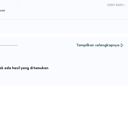
LEBIH BARU
esmi
Tampilkan selengkapnya
k ada hasil yang ditemukan