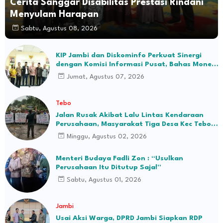
Cerita Sanggar Disabilitas Prestasi Rindani
Menyulam Harapan
Sabtu, Agustus 08, 2026
KIP Jambi dan Diskominfo Perkuat Sinergi
dengan Komisi Informasi Pusat, Bahas Monev
hingga Seleksi Komisioner
Jumat, Agustus 07, 2026
Tebo
Jalan Rusak Akibat Lalu Lintas Kendaraan
Perusahaan, Masyarakat Tiga Desa Kec Tebo
Ilir Bakal Blokade Jalan
Minggu, Agustus 02, 2026
Menteri Budaya Fadli Zon : “Usulkan
Perusahaan Itu Ditutup Saja!”
Sabtu, Agustus 01, 2026
Jambi
Usai Aksi Warga, DPRD Jambi Siapkan RDP