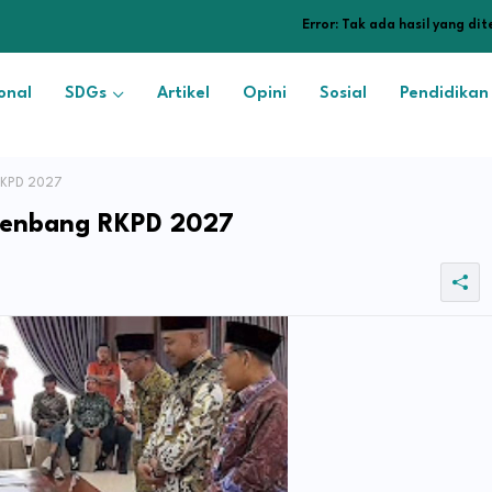
Error:
Tak ada hasil yang di
onal
SDGs
Artikel
Opini
Sosial
Pendidikan
RKPD 2027
renbang RKPD 2027