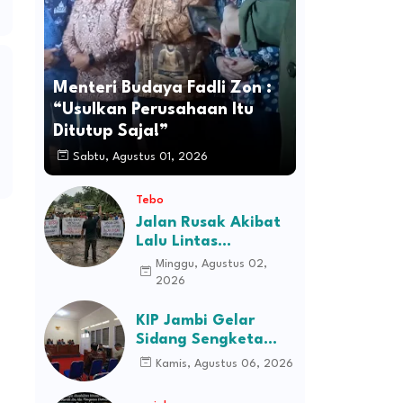
Menteri Budaya Fadli Zon :
“Usulkan Perusahaan Itu
Ditutup Saja!”
Sabtu, Agustus 01, 2026
Tebo
Jalan Rusak Akibat
Lalu Lintas
Kendaraan
Minggu, Agustus 02,
Perusahaan,
2026
Masyarakat Tiga
Desa Kec Tebo Ilir
KIP Jambi Gelar
Bakal Blokade Jalan
Sidang Sengketa
Informasi Dugaan
Kamis, Agustus 06, 2026
Kekerasan terhadap
Pasien RSJD Kol.