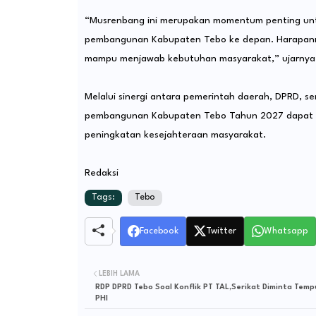
‎“Musrenbang ini merupakan momentum penting unt
pembangunan Kabupaten Tebo ke depan. Harapannya,
mampu menjawab kebutuhan masyarakat,” ujarnya
‎Melalui sinergi antara pemerintah daerah, DPRD, 
pembangunan Kabupaten Tebo Tahun 2027 dapat be
peningkatan kesejahteraan masyarakat.
Redaksi
Tags:
Tebo
Facebook
Twitter
Whatsapp
LEBIH LAMA
RDP DPRD Tebo Soal Konflik PT TAL,Serikat Diminta Temp
PHI