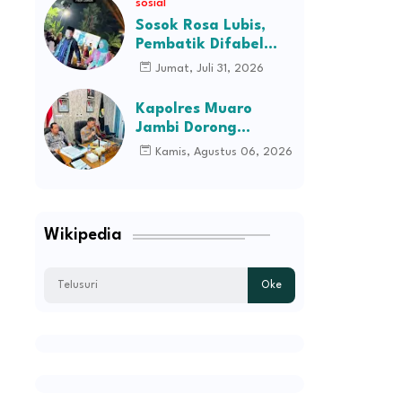
sosial
H.M.Syukur Jambi
Sosok Rosa Lubis,
Pembatik Difabel
Jambi di Balik
Jumat, Juli 31, 2026
Keanggunan Busana
Batik Ibu Gubernur
Kapolres Muaro
Jambi Dorong
Penyelesaian
Kamis, Agustus 06, 2026
Permasalahan PT
SATU Melalui Dialog
dan Kepastian
Hukum
Wikipedia