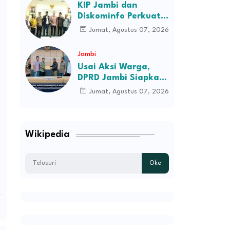
KIP Jambi dan
H.M.Syukur Jambi
Diskominfo Perkuat
Sinergi dengan
Jumat, Agustus 07, 2026
Komisi Informasi
Pusat, Bahas Monev
Jambi
hingga Seleksi
Usai Aksi Warga,
Komisioner
DPRD Jambi Siapkan
RDP Jalan Simpang
Jumat, Agustus 07, 2026
Betung–Pintas
Wikipedia