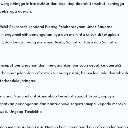
warga hingga infrastruktur dari tiap-tiap daerah tersebut, sehingga
beberapa daerah.
Wakil Sekretaris Jenderal Bidang Pemberdayaan Umat Saudara
 mengambil alih penanganan nya dan meminta untuk di tetapkan
ang dan longsor yang menimpa Aceh, Sumatra Utara dan Sumatra
 memcepat penanganan dan mengarahkan bantuan cepat ke daerah2
erhambat jalan dan infrastruktur yang rusak, belum lagi ada daerah2 di
terkendala jaringan.
encana Nasional untuk musibah tersebut sangat tepat, supaya
apatkan penanganan dan bantuannya segera sampai kepada mereka
 lewati. Ungkap Tamlekha
udah memasuki hari ke 4, Namun kami mendapatkan info dari lapangan