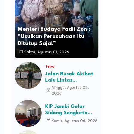
Menteri Budaya Fadli Zon :
“Usulkan Perusahaan Itu
Ditutup Saja!”
Sabtu, Agustus 01, 2026
Tebo
Jalan Rusak Akibat
Lalu Lintas
Kendaraan
Minggu, Agustus 02,
Perusahaan,
2026
Masyarakat Tiga
Desa Kec Tebo Ilir
KIP Jambi Gelar
Bakal Blokade Jalan
Sidang Sengketa
Informasi Dugaan
Kamis, Agustus 06, 2026
Kekerasan terhadap
Pasien RSJD Kol.