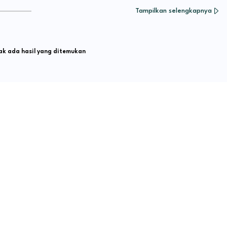
Tampilkan selengkapnya
k ada hasil yang ditemukan