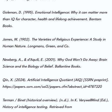
Goleman, D. (1995). Emotional Intelligence: Why it can matter more
than IQ for character, health and lifelong achievement. Bantam
Books.
James, W. (1902). The Varieties of Religious Experience: A Study in
Human Nature. Longmans, Green, and Co.
Newberg, A., & d’Aquili, E. (2001). Why God Won’t Go Away: Brain
Science and the Biology of Belief. Ballantine Books.
Qin, X. (2024). Artificial Intelligence Quotient (AIQ) [SSRN preprint].
https://papers.ssrn.com/sol3/papers.cfm?abstract_id=4787320
Terman / Binet (historical overview). (n.d.). In K. VerywellMind (Ed.),
History of intelligence testing. Retrieved from