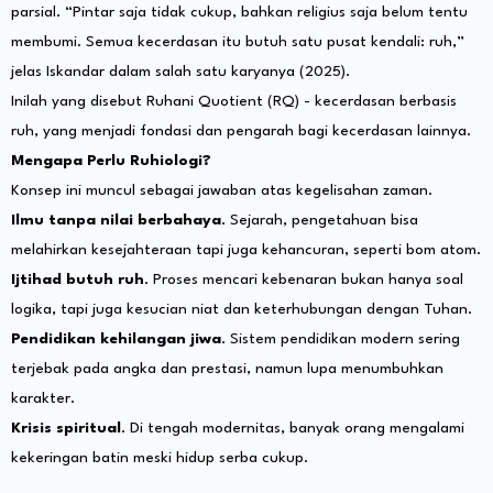
parsial. “Pintar saja tidak cukup, bahkan religius saja belum tentu
membumi. Semua kecerdasan itu butuh satu pusat kendali: ruh,”
jelas Iskandar dalam salah satu karyanya (2025).
Inilah yang disebut Ruhani Quotient (RQ) - kecerdasan berbasis
ruh, yang menjadi fondasi dan pengarah bagi kecerdasan lainnya.
Mengapa Perlu Ruhiologi?
Konsep ini muncul sebagai jawaban atas kegelisahan zaman.
Ilmu tanpa nilai berbahaya
. Sejarah, pengetahuan bisa
melahirkan kesejahteraan tapi juga kehancuran, seperti bom atom.
Ijtihad butuh ruh
. Proses mencari kebenaran bukan hanya soal
logika, tapi juga kesucian niat dan keterhubungan dengan Tuhan.
Pendidikan kehilangan jiwa
. Sistem pendidikan modern sering
terjebak pada angka dan prestasi, namun lupa menumbuhkan
karakter.
Krisis spiritual
. Di tengah modernitas, banyak orang mengalami
kekeringan batin meski hidup serba cukup.