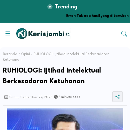
Trending
Error:
Tak ada hasil yang ditemukan
Beranda
Opini
RUHIOLOGI: Ijtihad Intelektual Berkesadaran
Ketuhanan
RUHIOLOGI: Ijtihad Intelektual
Berkesadaran Ketuhanan
4 minute read
Sabtu, September 27, 2025