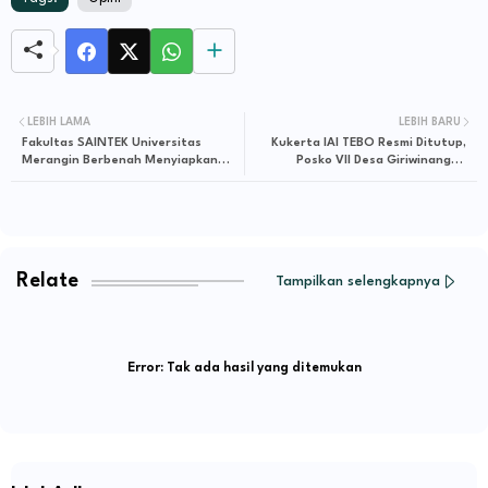
LEBIH LAMA
LEBIH BARU
Fakultas SAINTEK Universitas
Kukerta IAI TEBO Resmi Ditutup,
Merangin Berbenah Menyiapkan
Posko VII Desa Giriwinangun
Kurikulum OBE
Peroleh 2 Penghargaan
Relate
Tampilkan selengkapnya
Error:
Tak ada hasil yang ditemukan