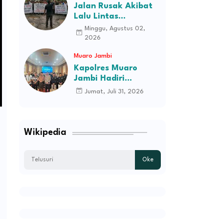
Jalan Rusak Akibat
Lalu Lintas
Kendaraan
Minggu, Agustus 02,
Perusahaan,
2026
Masyarakat Tiga
Muaro Jambi
Desa Kec Tebo Ilir
Bakal Blokade Jalan
Kapolres Muaro
Jambi Hadiri
Pelantikan Pengurus
Jumat, Juli 31, 2026
Persatuan Pemuda
Melayu Kabupaten
Muaro Jambi Periode
2026–2031
Wikipedia