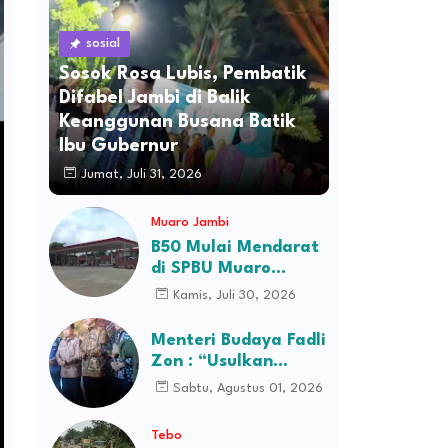
sosial
Sosok Rosa Lubis, Pembatik
Difabel Jambi di Balik
Keanggunan Busana Batik
Ibu Gubernur
Jumat, Juli 31, 2026
Muaro Jambi
B50 Mulai Mendarat
di SPBU Muaro
Jambi, Stok Ludes
Kamis, Juli 30, 2026
Dalam Hitungan Jam
Menteri Budaya Fadli
Zon : “Usulkan
Perusahaan Itu
Sabtu, Agustus 01, 2026
Ditutup Saja!”
Tebo