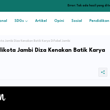
Error:
Tak ada hasil yang di
onal
SDGs
Artikel
Opini
Sosial
Pendidikan
ota Jambi Diza Kenakan Batik Karya Difabel Jambi
likota Jambi Diza Kenakan Batik Karya