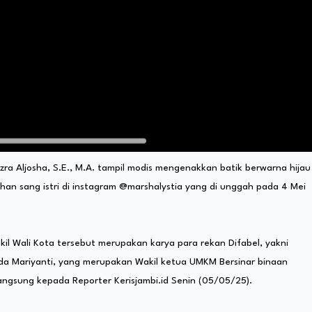
azra Aljosha, S.E., M.A. tampil modis mengenakkan batik berwarna hijau
gahan sang istri di instagram @marshalystia yang di unggah pada 4 Mei
il Wali Kota tersebut merupakan karya para rekan Difabel, yakni
ik Ida Mariyanti, yang merupakan Wakil ketua UMKM Bersinar binaan
 langsung kepada Reporter Kerisjambi.id Senin (05/05/25).