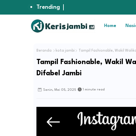
Trending
Home
Nasi
Beranda
kota jambi
Tampil Fashionable, Wakil Walik
Tampil Fashionable, Wakil Wa
Difabel Jambi
1 minute read
Senin, Mei 05, 2025