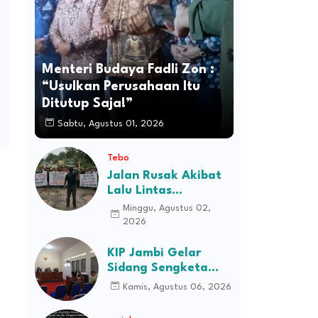
Menteri Budaya Fadli Zon :
“Usulkan Perusahaan Itu
Ditutup Saja!”
Sabtu, Agustus 01, 2026
Tebo
Jalan Rusak Akibat
Lalu Lintas
Kendaraan
Minggu, Agustus 02,
Perusahaan,
2026
Masyarakat Tiga
Desa Kec Tebo Ilir
KIP Jambi Gelar
Bakal Blokade Jalan
Sidang Sengketa
Informasi Dugaan
Kamis, Agustus 06, 2026
Kekerasan terhadap
Pasien RSJD Kol.