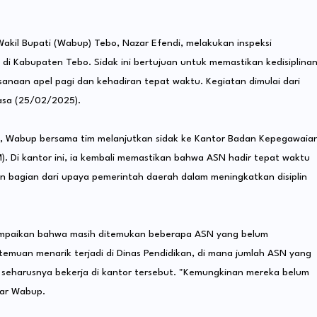
akil Bupati (Wabup) Tebo, Nazar Efendi, melakukan inspeksi
di Kabupaten Tebo. Sidak ini bertujuan untuk memastikan kedisiplina
sanaan apel pagi dan kehadiran tepat waktu. Kegiatan dimulai dari
asa (25/02/2025).
n, Wabup bersama tim melanjutkan sidak ke Kantor Badan Kepegawaia
Di kantor ini, ia kembali memastikan bahwa ASN hadir tepat waktu
an bagian dari upaya pemerintah daerah dalam meningkatkan disiplin
mpaikan bahwa masih ditemukan beberapa ASN yang belum
temuan menarik terjadi di Dinas Pendidikan, di mana jumlah ASN yang
 seharusnya bekerja di kantor tersebut. "Kemungkinan mereka belum
jar Wabup.