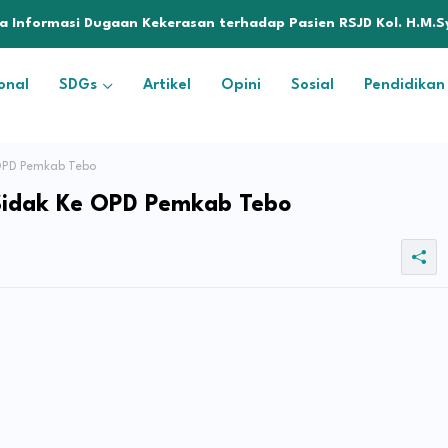
a Informasi Dugaan Kekerasan terhadap Pasien RSJD Kol. H.M.S
onal
SDGs
Artikel
Opini
Sosial
Pendidikan
 OPD Pemkab Tebo
Sidak Ke OPD Pemkab Tebo