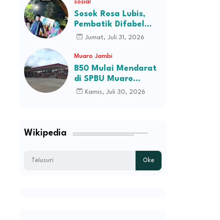
sosial
H.M.Syukur Jambi
Sosok Rosa Lubis,
Pembatik Difabel
Jambi di Balik
Jumat, Juli 31, 2026
Keanggunan Busana
Batik Ibu Gubernur
Muaro Jambi
B50 Mulai Mendarat
di SPBU Muaro
Jambi, Stok Ludes
Kamis, Juli 30, 2026
Dalam Hitungan Jam
Wikipedia