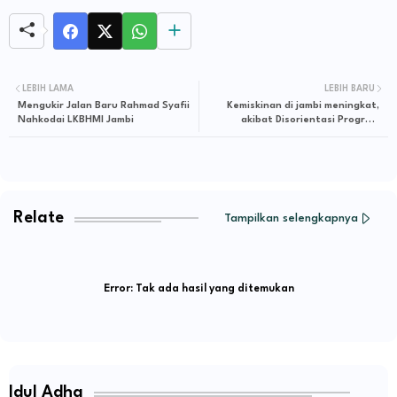
LEBIH LAMA
LEBIH BARU
Mengukir Jalan Baru Rahmad Syafii
Kemiskinan di jambi meningkat,
Nahkodai LKBHMI Jambi
akibat Disorientasi Program
Pemerintah Provinsi Jambi
Relate
Tampilkan selengkapnya
Error:
Tak ada hasil yang ditemukan
Idul Adha