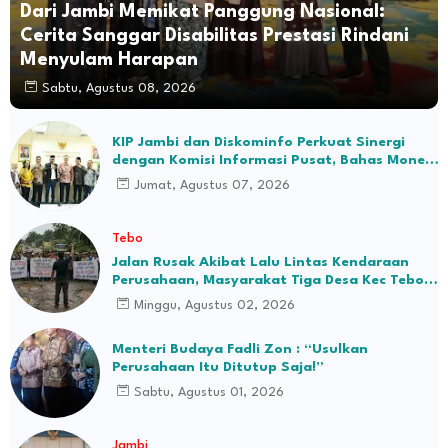
Dari Jambi Memikat Panggung Nasional:
Cerita Sanggar Disabilitas Prestasi Rindani
Menyulam Harapan
Sabtu, Agustus 08, 2026
KIP Jambi dan Diskominfo Perkuat Sinergi
dengan Komisi Informasi Pusat, Bahas Monev
hingga Seleksi Komisioner
Jumat, Agustus 07, 2026
Tebo
Jalan Rusak Akibat Lalu Lintas Kendaraan
Perusahaan, Masyarakat Tiga Desa Kec Tebo
Ilir Bakal Blokade Jalan
Minggu, Agustus 02, 2026
Menteri Budaya Fadli Zon : “Usulkan
Perusahaan Itu Ditutup Saja!”
Sabtu, Agustus 01, 2026
Jambi