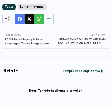
Tags:
komisi informasi
LEBIH LAMA
LEBIH BARU
PDAM Tirta Mayang & Tirta
PERAYAAN NATAL UMAT KRISTIANI
Khayangan Terima Penghargaan
PDOL KEJATI JAMBI MELALUI ZOOM
Dari Komisi Informasi Jambi
MEETING DENGAN KEJAKSAAN
AGUNG
Relate
Tampilkan selengkapnya
Error:
Tak ada hasil yang ditemukan