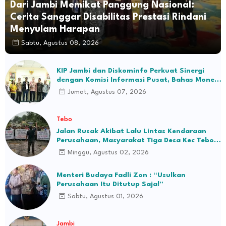
Dari Jambi Memikat Panggung Nasional:
Cerita Sanggar Disabilitas Prestasi Rindani
Menyulam Harapan
Sabtu, Agustus 08, 2026
KIP Jambi dan Diskominfo Perkuat Sinergi
dengan Komisi Informasi Pusat, Bahas Monev
hingga Seleksi Komisioner
Jumat, Agustus 07, 2026
Tebo
Jalan Rusak Akibat Lalu Lintas Kendaraan
Perusahaan, Masyarakat Tiga Desa Kec Tebo
Ilir Bakal Blokade Jalan
Minggu, Agustus 02, 2026
Menteri Budaya Fadli Zon : “Usulkan
Perusahaan Itu Ditutup Saja!”
Sabtu, Agustus 01, 2026
Jambi