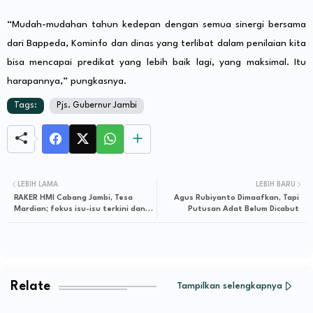
“Mudah-mudahan tahun kedepan dengan semua sinergi bersama
dari Bappeda, Kominfo dan dinas yang terlibat dalam penilaian kita
bisa mencapai predikat yang lebih baik lagi, yang maksimal. Itu
harapannya,” pungkasnya.
Tags:
Pjs. Gubernur Jambi
LEBIH LAMA
LEBIH BARU
RAKER HMI Cabang Jambi, Tesa
Agus Rubiyanto Dimaafkan, Tapi
Mardian; fokus isu-isu terkini dan
Putusan Adat Belum Dicabut
Perkaderan
Relate
Tampilkan selengkapnya