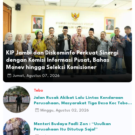
KIP Jambi dan Diskominfo Perkuat Sinergi
dengan Komisi Informasi Pusat, Bahas
Monev hingga Seleksi Komisioner
Jumat, Agustus 07, 2026
Tebo
Jalan Rusak Akibat Lalu Lintas Kendaraan
Perusahaan, Masyarakat Tiga Desa Kec Tebo
Ilir Bakal Blokade Jalan
Minggu, Agustus 02, 2026
Menteri Budaya Fadli Zon : “Usulkan
Perusahaan Itu Ditutup Saja!”