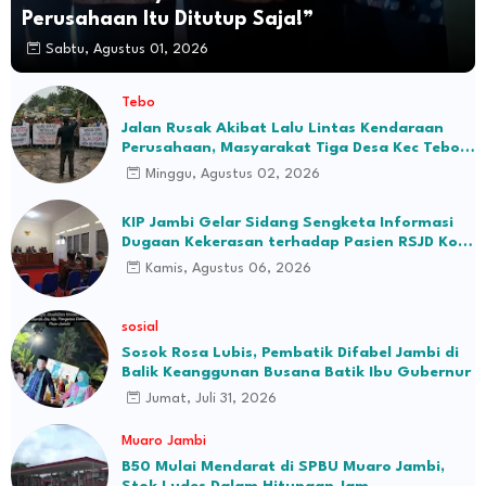
Perusahaan Itu Ditutup Saja!”
Sabtu, Agustus 01, 2026
Tebo
Jalan Rusak Akibat Lalu Lintas Kendaraan
Perusahaan, Masyarakat Tiga Desa Kec Tebo
Ilir Bakal Blokade Jalan
Minggu, Agustus 02, 2026
KIP Jambi Gelar Sidang Sengketa Informasi
Dugaan Kekerasan terhadap Pasien RSJD Kol.
H.M.Syukur Jambi
Kamis, Agustus 06, 2026
sosial
Sosok Rosa Lubis, Pembatik Difabel Jambi di
Balik Keanggunan Busana Batik Ibu Gubernur
Jumat, Juli 31, 2026
Muaro Jambi
B50 Mulai Mendarat di SPBU Muaro Jambi,
Stok Ludes Dalam Hitungan Jam