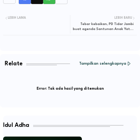
LEBIH LAMA
LEBIH BARU
Tebar kebaikan, PD Tidar Jambi
buat agenda Santunan Anak Yatim
dan Berbagi Takjil Untuk Warga
Kota Jambi
Relate
Tampilkan selengkapnya
Error:
Tak ada hasil yang ditemukan
Idul Adha