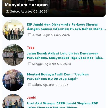
Menyulam Harapan
Sabtu, Agustus 08, 2026
KIP Jambi dan Diskominfo Perkuat Sinergi
dengan Komisi Informasi Pusat, Bahas Monev
hingga Seleksi Komisioner
Jumat, Agustus 07, 2026
Tebo
Jalan Rusak Akibat Lalu Lintas Kendaraan
Perusahaan, Masyarakat Tiga Desa Kec Tebo
Ilir Bakal Blokade Jalan
Minggu, Agustus 02, 2026
Menteri Budaya Fadli Zon : “Usulkan
Perusahaan Itu Ditutup Saja!”
Sabtu, Agustus 01, 2026
Jambi
Usai Aksi Warga, DPRD Jambi Siapkan RDP
Jalan Simpang Betung–Pintas