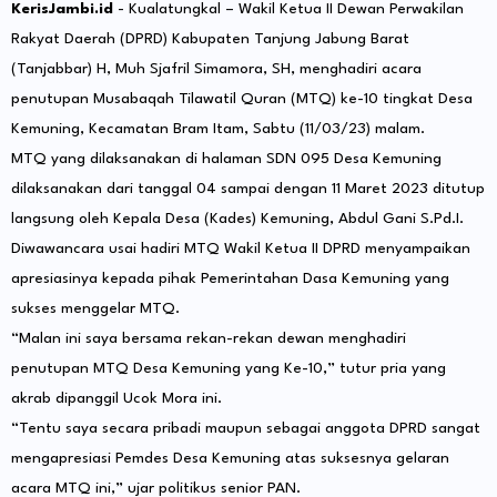
KerisJambi.id
- Kualatungkal – Wakil Ketua II Dewan Perwakilan
Rakyat Daerah (DPRD) Kabupaten Tanjung Jabung Barat
(Tanjabbar) H, Muh Sjafril Simamora, SH, menghadiri acara
penutupan Musabaqah Tilawatil Quran (MTQ) ke-10 tingkat Desa
Kemuning, Kecamatan Bram Itam, Sabtu (11/03/23) malam.
MTQ yang dilaksanakan di halaman SDN 095 Desa Kemuning
dilaksanakan dari tanggal 04 sampai dengan 11 Maret 2023 ditutup
langsung oleh Kepala Desa (Kades) Kemuning, Abdul Gani S.Pd.I.
Diwawancara usai hadiri MTQ Wakil Ketua II DPRD menyampaikan
apresiasinya kepada pihak Pemerintahan Dasa Kemuning yang
sukses menggelar MTQ.
“Malan ini saya bersama rekan-rekan dewan menghadiri
penutupan MTQ Desa Kemuning yang Ke-10,” tutur pria yang
akrab dipanggil Ucok Mora ini.
“Tentu saya secara pribadi maupun sebagai anggota DPRD sangat
mengapresiasi Pemdes Desa Kemuning atas suksesnya gelaran
acara MTQ ini,” ujar politikus senior PAN.