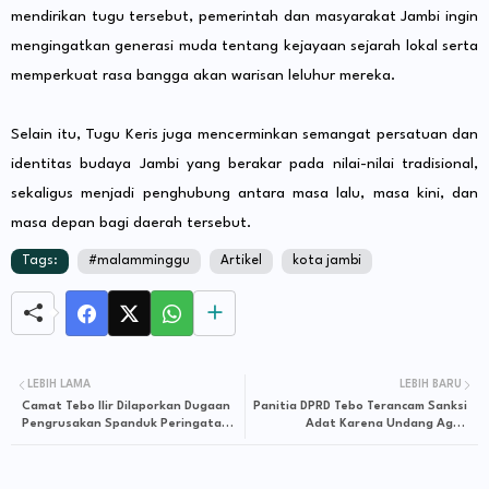
mendirikan tugu tersebut, pemerintah dan masyarakat Jambi ingin
mengingatkan generasi muda tentang kejayaan sejarah lokal serta
memperkuat rasa bangga akan warisan leluhur mereka.
Selain itu, Tugu Keris juga mencerminkan semangat persatuan dan
identitas budaya Jambi yang berakar pada nilai-nilai tradisional,
sekaligus menjadi penghubung antara masa lalu, masa kini, dan
masa depan bagi daerah tersebut.
Tags:
#malamminggu
Artikel
kota jambi
LEBIH LAMA
LEBIH BARU
Camat Tebo Ilir Dilaporkan Dugaan
Panitia DPRD Tebo Terancam Sanksi
Pengrusakan Spanduk Peringatan
Adat Karena Undang Agus
LAMJ Kab Tebo
Rubiyanto